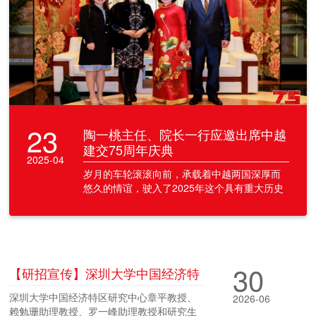
23
陶一桃主任、院长一行应邀出席中越
建交75周年庆典
2025-04
岁月的车轮滚滚向前，承载着中越两国深厚而
悠久的情谊，驶入了2025年这个具有重大历史
意义的年份。值此中国与越南建立外交关系七
十五周年之
30
【研招宣传】深圳大学中国经济特
区研究中心赴黑龙江大学、东北林
深圳大学中国经济特区研究中心章平教授、
2026-06
业大学、哈尔滨工程大学开展研究
赖勉珊助理教授、罗一峰助理教授和研究生